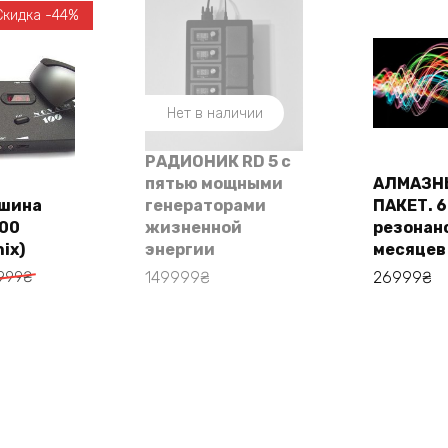
Скидка -44%
Нет в наличии
РАДИОНИК RD 5 с
пятью мощными
АЛМАЗН
В 
ашина
генераторами
ПАКЕТ. 
100
жизненной
резонанс
орзину
ix)
энергии
месяцев
льная
999
₴
149999
₴
26999
₴