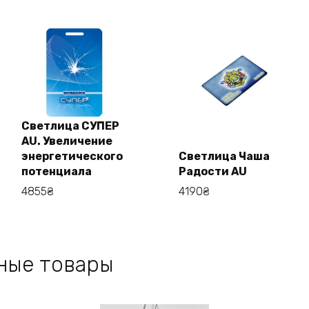
Светлица СУПЕР
AU. Увеличение
энергетического
Светлица Чаша
В корзину
В корзину
потенциала
Радости AU
4855
₴
4190
₴
ные товары