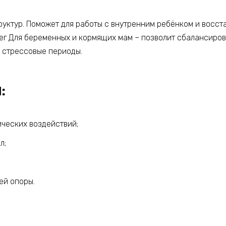
руктур. Поможет для работы с внутренним ребёнком и восст
ег Для беременных и кормящих мам – позволит сбалансиров
 стрессовые периоды.
:
ических воздействий;
л;
ей опоры.