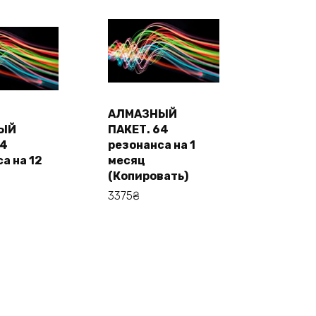
АЛМАЗНЫЙ
В корзину
ЫЙ
ПАКЕТ. 64
корзину
64
резонанса на 1
а на 12
месяц
(Копировать)
3375
₴