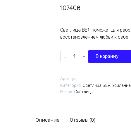
10740
₴
Светлица ВЕЯ поможет для рабо
восстановлением любви к себе.
Количество
В корзину
товара
Светлица
ВЕЯ.
Артикул:
Восстановление
Категория:
Светлица ВЕЯ. Усилени
сил
Метки:
Светлицы
и
любви
к
себе
Описание
Отзывы (0)