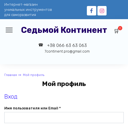
Перейти
Интернет-магазин
к
уникальных инструментов
содержанию
для саморазвития
Седьмой Континент
0
+38 066 63 63 063
7continent.pro@gmail.com
Главная
Мой профиль
Мой профиль
Вход
Обязательно
Имя пользователя или Email
*