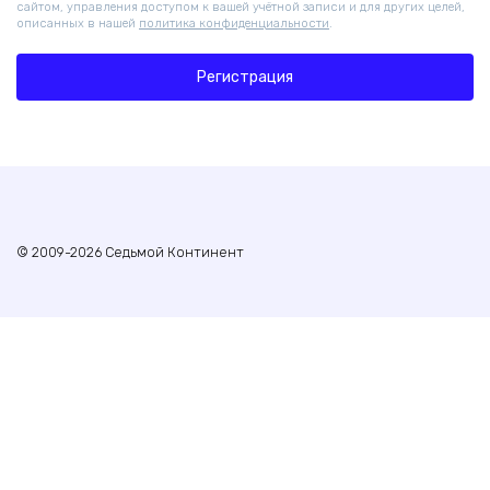
сайтом, управления доступом к вашей учётной записи и для других целей,
описанных в нашей
политика конфиденциальности
.
Регистрация
© 2009-2026 Седьмой Континент