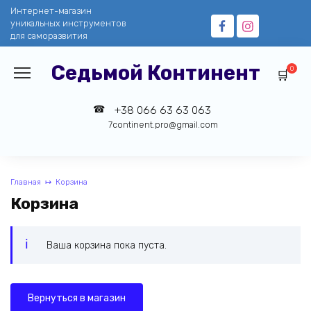
Перейти
Интернет-магазин
к
уникальных инструментов
содержанию
для саморазвития
Седьмой Континент
0
+38 066 63 63 063
7continent.pro@gmail.com
Главная
Корзина
Корзина
Ваша корзина пока пуста.
Вернуться в магазин