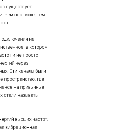
ров существует
. Чем она выше, тем
стот.
 подключения на
инственное, в котором
астот и не просто
нергий через
ых. Эти каналы были
е пространство, где
онансе на привычные
х стали называть
нергий высших частот,
бая вибрационная