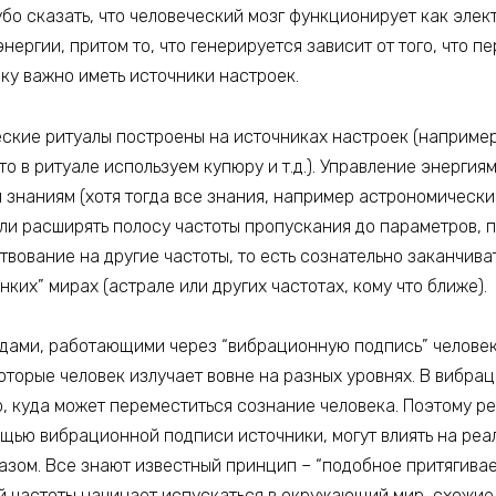
бо сказать, что человеческий мозг функционирует как элек
нергии, притом то, что генерируется зависит от того, что п
ку важно иметь источники настроек.
еские ритуалы построены на источниках настроек (например
 то в ритуале используем купюру и т.д.). Управление энергия
 знаниям (хотя тогда все знания, например астрономически
гли расширять полосу частоты пропускания до параметров,
твование на другие частоты, то есть сознательно заканчив
нких” мирах (астрале или других частотах, кому что ближе).
дами, работающими через “вибрационную подпись” челове
оторые человек излучает вовне на разных уровнях. В вибра
, куда может переместиться сознание человека. Поэтому ре
щью вибрационной подписи источники, могут влиять на реа
зом. Все знают известный принцип – “подобное притягивает
 частоты начинает испускаться в окружающий мир, схожие