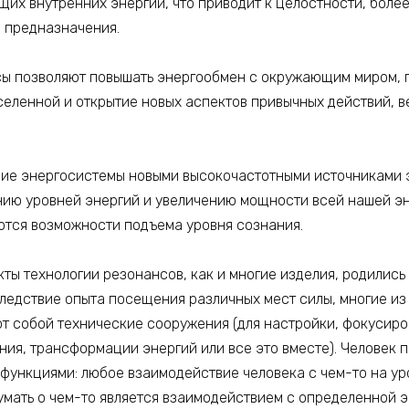
их внутренних энергий, что приводит к целостности, боле
и предназначения.
ы позволяют повышать энергообмен с окружающим миром, 
еленной и открытие новых аспектов привычных действий, 
е энергосистемы новыми высокочастотными источниками э
ию уровней энергий и увеличению мощности всей нашей эн
аются возможности подъема уровня сознания.
ты технологии резонансов, как и многие изделия, родились
следствие опыта посещения различных мест силы, многие из
т собой технические сооружения (для настройки, фокусиро
ия, трансформации энергий или все это вместе). Человек п
 функциями: любое взаимодействие человека с чем-то на ур
умать о чем-то является взаимодействием с определенной 