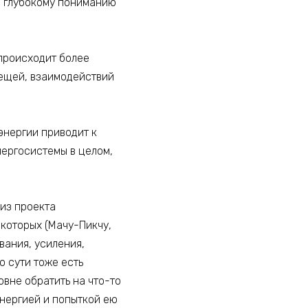
е глубокому пониманию
происходит более
вещей, взаимодействий
нергии приводит к
ергосистемы в целом,
 из проекта
 которых (Мачу-Пикчу,
вания, усиления,
о сути тоже есть
овне обратить на что-то
энергией и попыткой ею