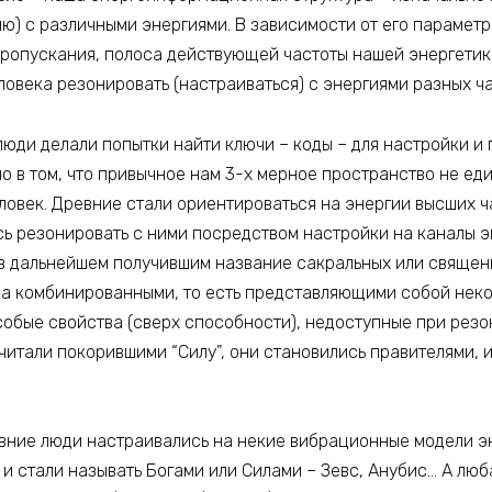
ю) с различными энергиями. В зависимости от его парамет
ропускания, полоса действующей частоты нашей энергетики
овека резонировать (настраиваться) с энергиями разных ча
люди делали попытки найти ключи – коды – для настройки и
о в том, что привычное нам 3-х мерное пространство не ед
ловек. Древние стали ориентироваться на энергии высших ч
сь резонировать с ними посредством настройки на каналы э
в дальнейшем получившим название сакральных или священн
 а комбинированными, то есть представляющими собой неко
особые свойства (сверх способности), недоступные при рез
читали покорившими “Силу”, они становились правителями, и
евние люди настраивались на некие вибрационные модели э
 и стали называть Богами или Силами – Зевс, Анубис… А лю