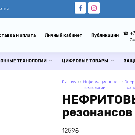
ития
+3
тавка и оплата
Личный кабинет
Публикации
7c
ОННЫЕ ТЕХНОЛОГИИ
ЦИФРОВЫЕ ТОВАРЫ
ЗАЩ
Главная
Информационные
Энер
технологии
техн
НЕФРИТОВЫЙ
резонансов 
1259
₴