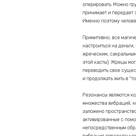
оперировать. Можно гру
принимает и передает э
Именно поэтому челове
Примитивно, все магич
настроиться на деньги,
жреческим, сакральным
этой касты). Жрецы мо
переводить свое сущес
и продолжать жить в “то
Резонансы являются ко
множества вибраций, к
заложено пространство
активированные с помо
непосредственным обра
вибрация определенной