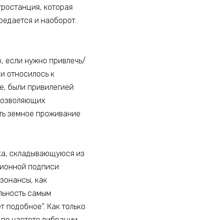
тростанция, которая
ередается и наоборот.
, если нужно привлечь/
ми относилось к
е, были привилегией
 позволяющих
ать земное проживание
ка, складывающуюся из
ционной подписи
зонансы, как
льность самым
 подобное”. Как только
 по частоте вибрации