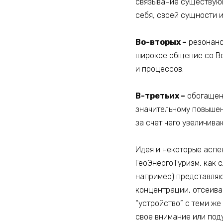
связывание существующ
себя, своей сущности 
Во-вторых –
резонанс
широкое общение со Вс
и процессов.
В-третьих –
обогащени
значительному повышен
за счет чего увеличив
Идея и некоторые аспек
ГеоЭнергоТуризм, как 
например) представляю
концентрации, отсеиван
“устройство” с теми же
свое внимание или под