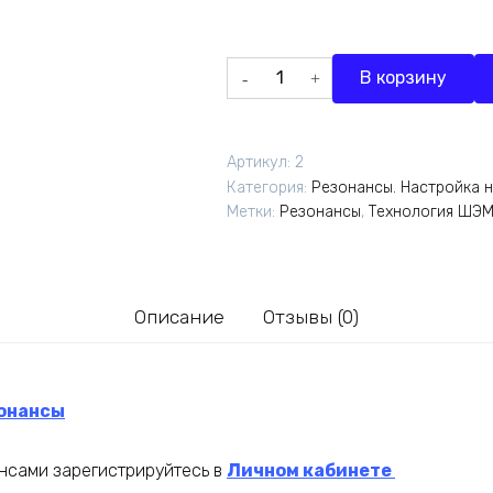
Количество
В корзину
товара
НЕФРИТОВЫЙ
пакет.
Артикул:
2
16
Категория:
Резонансы. Настройка н
резонансов
Метки:
Резонансы
,
Технология ШЭ
на
1
месяц
Описание
Отзывы (0)
зонансы
нсами зарегистрируйтесь в
Личном кабинете