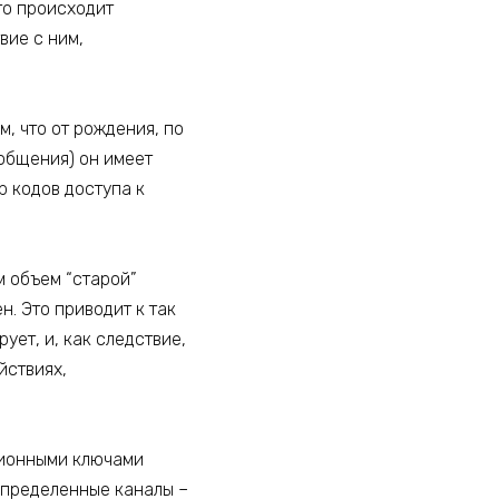
го происходит
вие с ним,
, что от рождения, по
 общения) он имеет
 кодов доступа к
м объем “старой”
. Это приводит к так
ует, и, как следствие,
йствиях,
ионными ключами
определенные каналы –