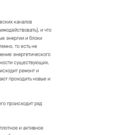
еских каналов
имодействовать), и что
ые энергии и блоки
емно, то есть не
чение энергетического
анности существующих,
оисходит ремонт и
ают проходить новые и
его происходит ряд
плотное и активное