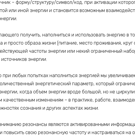
очник – форму/структуру/символ/код, при активации которо
 той или иной энергии и становится возможным взаимодейст
энергии.
ающего получить, наполниться и использовать энергию в том
а и просто образа жизни (питание, место проживания, круг
ействующей частоты энергии или некий ограниченный набор
 источников энергии.
то при любых попытках наполниться энергией мы увеличивае
оличественный энергетический параметр, который ограничен
нергии, когда объем энергии вроде большой, но не циркулир
м качественным изменениям – в практике, работе, взаимоде
жностях сознания и других аспектах жизни.
вниманию резонансы являются активированными информац
и повысить свою резонансную частоту и настраиваться на 