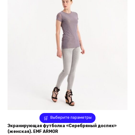
Этот
Выберите параметры
товар
Экранирующая футболка «Серебряный доспех»
имеет
(женская). EMF ARMOR
несколько