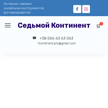
Перейти
Интернет-магазин
к
уникальных инструментов
содержанию
для саморазвития
Седьмой Континент
0
+38 066 63 63 063
7continent.pro@gmail.com