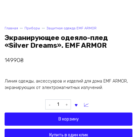
Главная
Приборы
Защитная одежда EMF ARMOR
Экранирующее одеяло-плед
«Silver Dreams». EMF ARMOR
14990
₴
Линия одежды, аксессуаров и изделий для дома EMF ARMOR,
экранирующих от электромагнитных излучений.
Количество
товара
Экранирующее
В корзину
одеяло-
плед
«Silver
Купить в один клик