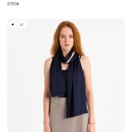
5190
₴
вариаций.
Опции
можно
выбрать
на
странице
товара.