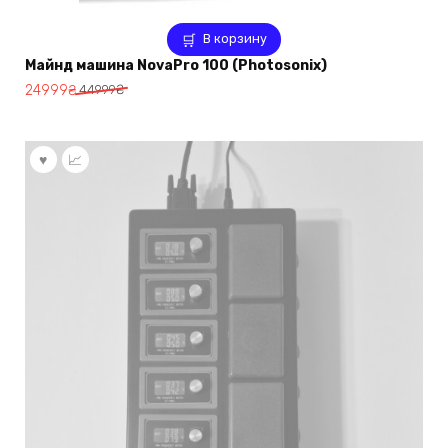
В корзину
Майнд машина NovaPro 100 (Photosonix)
Первоначальная
Текущая
24999
₴
44999
₴
цена
цена:
составляла
24999₴.
44999₴.